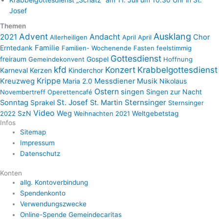
Josef
Themen
Advent
Ausklang
2021
Andacht
Chor
Allerheiligen
April April
Erntedank
Familie
Familien- Wochenende
Fasten
feelstimmig
Gottesdienst
freiraum
Gospel
Gemeindekonvent
Hoffnung
kfd
Konzert
Krabbelgottesdienst
Karneval
Kerzen
Kinderchor
Krippe
Kreuzweg
Maria 2.0
Messdiener
Musik
Nikolaus
Ostern
singen
Singen zur Nacht
Novembertreff
Operettencafé
St. Josef
Sternsinger
Sonntag
Sprakel
St. Martin
Sternsinger
Video
SzN
Weg
Weltgebetstag
2022
Weihnachten 2021
Infos
Sitemap
Impressum
Datenschutz
Konten
allg. Kontoverbindung
Spendenkonto
Verwendungszwecke
Online-Spende Gemeindecaritas