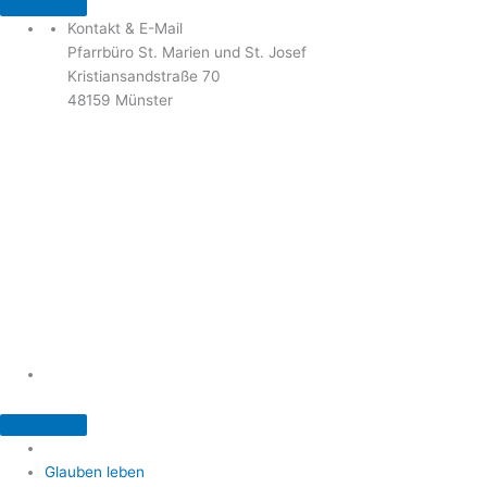
Kontakt & E-Mail
Pfarrbüro St. Marien und St. Josef
Kristiansandstraße 70
48159 Münster
Telefon: 02 51 / 21 40 00
Fax: 02 51 / 21 400 22
stjosef-kinderhaus@bistum-muenster.de
Öffnungszeiten
weitere Kontakte und Ansprechpartner
Glauben leben