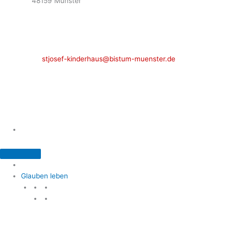
48159 Münster
Telefon: 02 51 / 21 40 00
Fax: 02 51 / 21 400 22
stjosef-kinderhaus@bistum-muenster.de
Öffnungszeiten
weitere Kontakte und Ansprechpartner
Glauben leben
Glauben leben