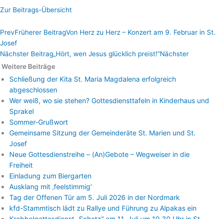
Zur Beitrags-Übersicht
Prev
Früherer Beitrag
Von Herz zu Herz – Konzert am 9. Februar in St.
Josef
Nächster Beitrag
„Hört, wen Jesus glücklich preist!“
Nächster
Weitere Beiträge
Schließung der Kita St. Maria Magdalena erfolgreich
abgeschlossen
Wer weiß, wo sie stehen? Gottesdiensttafeln in Kinderhaus und
Sprakel
Sommer-Grußwort
Gemeinsame Sitzung der Gemeinderäte St. Marien und St.
Josef
Neue Gottesdienstreihe – (An)Gebote – Wegweiser in die
Freiheit
Einladung zum Biergarten
Ausklang mit ‚feelstimmig‘
Tag der Offenen Tür am 5. Juli 2026 in der Nordmark
kfd-Stammtisch lädt zu Rallye und Führung zu Alpakas ein
Krabbelgottesdienst „Schatz“ am 11. Juli um 10.30 Uhr in St.