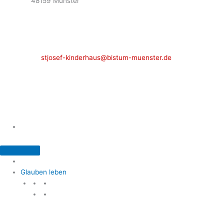
48159 Münster
Telefon: 02 51 / 21 40 00
Fax: 02 51 / 21 400 22
stjosef-kinderhaus@bistum-muenster.de
Öffnungszeiten
weitere Kontakte und Ansprechpartner
Glauben leben
Glauben leben