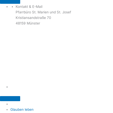
Kontakt & E-Mail
Pfarrbüro St. Marien und St. Josef
Kristiansandstraße 70
48159 Münster
Telefon: 02 51 / 21 40 00
Fax: 02 51 / 21 400 22
stjosef-kinderhaus@bistum-muenster.de
Öffnungszeiten
weitere Kontakte und Ansprechpartner
Glauben leben