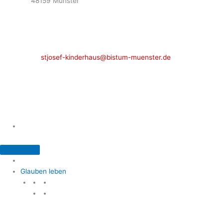
48159 Münster
Telefon: 02 51 / 21 40 00
Fax: 02 51 / 21 400 22
stjosef-kinderhaus@bistum-muenster.de
Öffnungszeiten
weitere Kontakte und Ansprechpartner
Glauben leben
Glauben leben