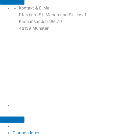
Kontakt & E-Mail
Pfarrbüro St. Marien und St. Josef
Kristiansandstraße 70
48159 Münster
Telefon: 02 51 / 21 40 00
Fax: 02 51 / 21 400 22
stjosef-kinderhaus@bistum-muenster.de
Öffnungszeiten
weitere Kontakte und Ansprechpartner
Glauben leben