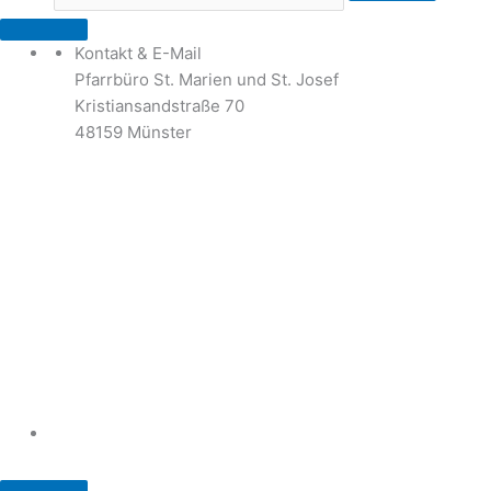
Kontakt & E-Mail
Pfarrbüro St. Marien und St. Josef
Kristiansandstraße 70
48159 Münster
Telefon: 02 51 / 21 40 00
Fax: 02 51 / 21 400 22
stjosef-kinderhaus@bistum-muenster.de
Öffnungszeiten
weitere Kontakte und Ansprechpartner