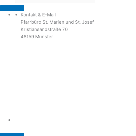
Kontakt & E-Mail
Pfarrbüro St. Marien und St. Josef
Kristiansandstraße 70
48159 Münster
Telefon: 02 51 / 21 40 00
Fax: 02 51 / 21 400 22
stjosef-kinderhaus@bistum-muenster.de
Öffnungszeiten
weitere Kontakte und Ansprechpartner