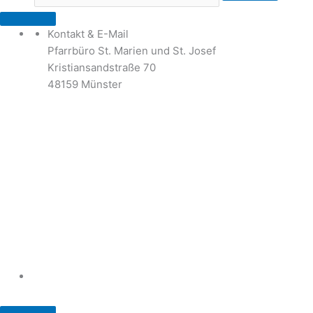
Kontakt & E-Mail
Pfarrbüro St. Marien und St. Josef
Kristiansandstraße 70
48159 Münster
Telefon: 02 51 / 21 40 00
Fax: 02 51 / 21 400 22
stjosef-kinderhaus@bistum-muenster.de
Öffnungszeiten
weitere Kontakte und Ansprechpartner