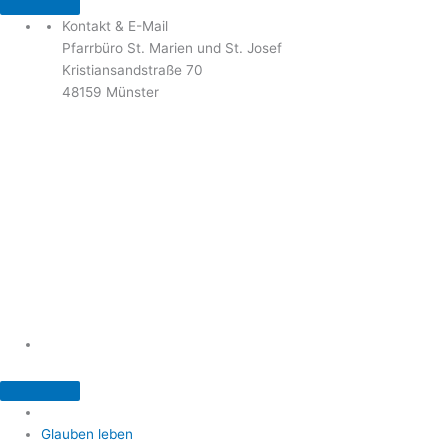
Kontakt & E-Mail
Pfarrbüro St. Marien und St. Josef
Kristiansandstraße 70
48159 Münster
Telefon: 02 51 / 21 40 00
Fax: 02 51 / 21 400 22
stjosef-kinderhaus@bistum-muenster.de
Öffnungszeiten
weitere Kontakte und Ansprechpartner
Glauben leben