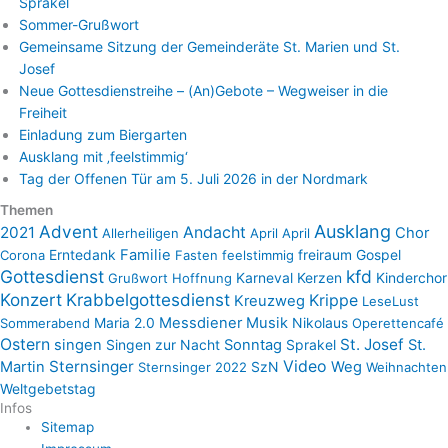
Sprakel
Sommer-Grußwort
Gemeinsame Sitzung der Gemeinderäte St. Marien und St.
Josef
Neue Gottesdienstreihe – (An)Gebote – Wegweiser in die
Freiheit
Einladung zum Biergarten
Ausklang mit ‚feelstimmig‘
Tag der Offenen Tür am 5. Juli 2026 in der Nordmark
Themen
Advent
Ausklang
2021
Andacht
Chor
Allerheiligen
April April
Erntedank
Familie
freiraum
Gospel
Corona
Fasten
feelstimmig
Gottesdienst
kfd
Karneval
Kerzen
Kinderchor
Grußwort
Hoffnung
Konzert
Krabbelgottesdienst
Krippe
Kreuzweg
LeseLust
Maria 2.0
Messdiener
Musik
Nikolaus
Sommerabend
Operettencafé
Ostern
St. Josef
singen
Singen zur Nacht
Sonntag
Sprakel
St.
Sternsinger
Video
Martin
SzN
Weg
Sternsinger 2022
Weihnachten
Weltgebetstag
Infos
Sitemap