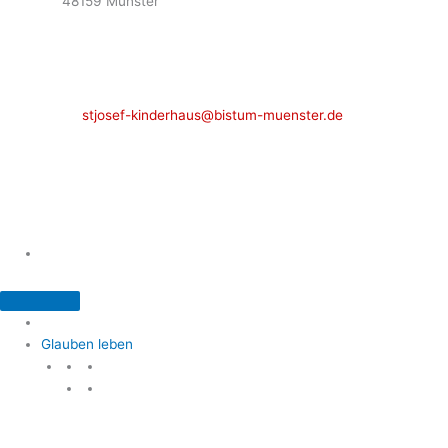
48159 Münster
Telefon: 02 51 / 21 40 00
Fax: 02 51 / 21 400 22
stjosef-kinderhaus@bistum-muenster.de
Öffnungszeiten
weitere Kontakte und Ansprechpartner
Glauben leben
Glauben leben