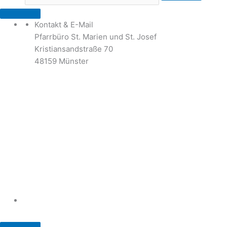
Kontakt & E-Mail
Pfarrbüro St. Marien und St. Josef
Kristiansandstraße 70
48159 Münster
Telefon: 02 51 / 21 40 00
Fax: 02 51 / 21 400 22
stjosef-kinderhaus@bistum-muenster.de
Öffnungszeiten
weitere Kontakte und Ansprechpartner