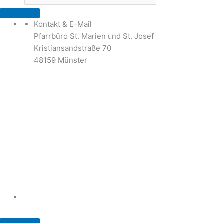
Kontakt & E-Mail
Pfarrbüro St. Marien und St. Josef
Kristiansandstraße 70
48159 Münster
Telefon: 02 51 / 21 40 00
Fax: 02 51 / 21 400 22
stjosef-kinderhaus@bistum-muenster.de
Öffnungszeiten
weitere Kontakte und Ansprechpartner