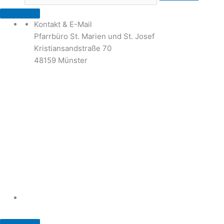
Kontakt & E-Mail
Pfarrbüro St. Marien und St. Josef
Kristiansandstraße 70
48159 Münster
Telefon: 02 51 / 21 40 00
Fax: 02 51 / 21 400 22
stjosef-kinderhaus@bistum-muenster.de
Öffnungszeiten
weitere Kontakte und Ansprechpartner