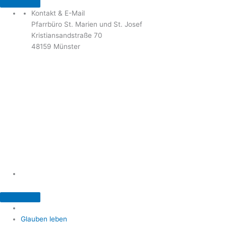
Kontakt & E-Mail
Pfarrbüro St. Marien und St. Josef
Kristiansandstraße 70
48159 Münster
Telefon: 02 51 / 21 40 00
Fax: 02 51 / 21 400 22
stjosef-kinderhaus@bistum-muenster.de
Öffnungszeiten
weitere Kontakte und Ansprechpartner
Glauben leben