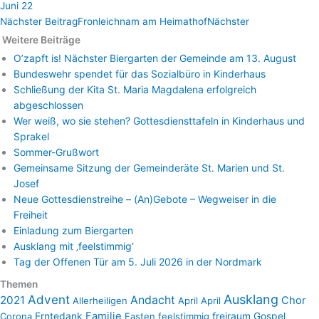
Juni 22
Nächster Beitrag
Fronleichnam am Heimathof
Nächster
Weitere Beiträge
O’zapft is! Nächster Biergarten der Gemeinde am 13. August
Bundeswehr spendet für das Sozialbüro in Kinderhaus
Schließung der Kita St. Maria Magdalena erfolgreich
abgeschlossen
Wer weiß, wo sie stehen? Gottesdiensttafeln in Kinderhaus und
Sprakel
Sommer-Grußwort
Gemeinsame Sitzung der Gemeinderäte St. Marien und St.
Josef
Neue Gottesdienstreihe – (An)Gebote – Wegweiser in die
Freiheit
Einladung zum Biergarten
Ausklang mit ‚feelstimmig‘
Tag der Offenen Tür am 5. Juli 2026 in der Nordmark
Themen
Advent
Ausklang
2021
Andacht
Chor
Allerheiligen
April April
Erntedank
Familie
freiraum
Gospel
Corona
Fasten
feelstimmig