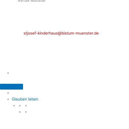
48159 Münster
Telefon: 02 51 / 21 40 00
Fax: 02 51 / 21 400 22
stjosef-kinderhaus@bistum-muenster.de
Öffnungszeiten
weitere Kontakte und Ansprechpartner
Glauben leben
Glauben leben