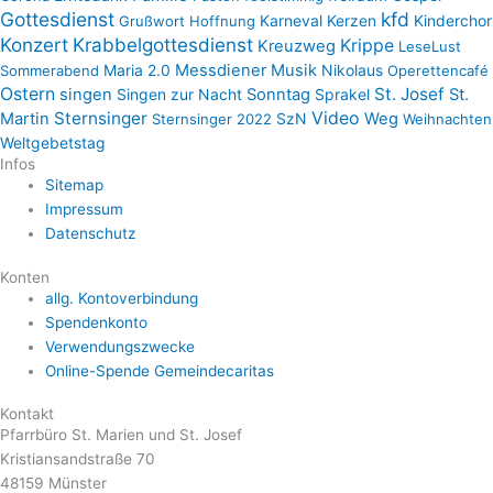
Gottesdienst
kfd
Karneval
Kerzen
Kinderchor
Grußwort
Hoffnung
Konzert
Krabbelgottesdienst
Krippe
Kreuzweg
LeseLust
Maria 2.0
Messdiener
Musik
Nikolaus
Sommerabend
Operettencafé
Ostern
St. Josef
singen
Singen zur Nacht
Sonntag
Sprakel
St.
Sternsinger
Video
Martin
SzN
Weg
Sternsinger 2022
Weihnachten
Weltgebetstag
Infos
Sitemap
Impressum
Datenschutz
Konten
allg. Kontoverbindung
Spendenkonto
Verwendungszwecke
Online-Spende Gemeindecaritas
Kontakt
Pfarrbüro St. Marien und St. Josef
Kristiansandstraße 70
48159 Münster