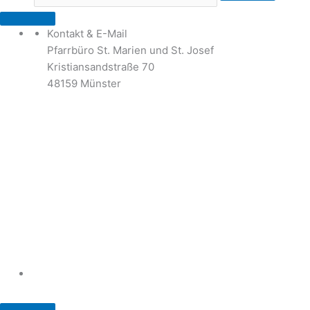
Kontakt & E-Mail
Pfarrbüro St. Marien und St. Josef
Kristiansandstraße 70
48159 Münster
Telefon: 02 51 / 21 40 00
Fax: 02 51 / 21 400 22
stjosef-kinderhaus@bistum-muenster.de
Öffnungszeiten
weitere Kontakte und Ansprechpartner