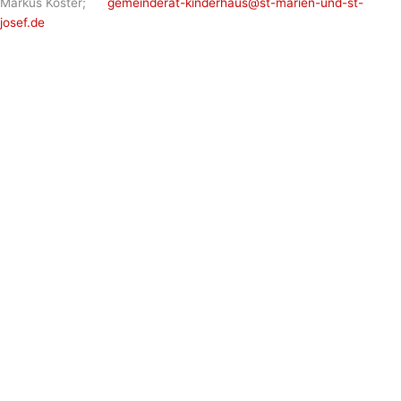
Markus Köster;
gemeinderat-kinderhaus@st-marien-und-st-
josef.de