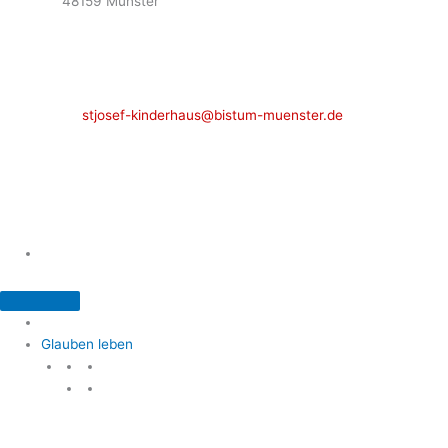
48159 Münster
Telefon: 02 51 / 21 40 00
Fax: 02 51 / 21 400 22
stjosef-kinderhaus@bistum-muenster.de
Öffnungszeiten
weitere Kontakte und Ansprechpartner
Glauben leben
Glauben leben