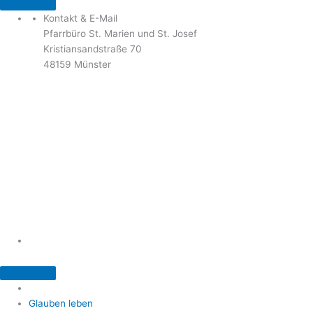
Kontakt & E-Mail
Pfarrbüro St. Marien und St. Josef
Kristiansandstraße 70
48159 Münster
Telefon: 02 51 / 21 40 00
Fax: 02 51 / 21 400 22
stjosef-kinderhaus@bistum-muenster.de
Öffnungszeiten
weitere Kontakte und Ansprechpartner
Glauben leben