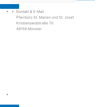
Kontakt & E-Mail
Pfarrbüro St. Marien und St. Josef
Kristiansandstraße 70
48159 Münster
Telefon: 02 51 / 21 40 00
Fax: 02 51 / 21 400 22
stjosef-kinderhaus@bistum-muenster.de
Öffnungszeiten
weitere Kontakte und Ansprechpartner