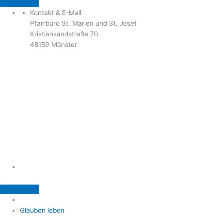
Kontakt & E-Mail
Pfarrbüro St. Marien und St. Josef
Kristiansandstraße 70
48159 Münster
Telefon: 02 51 / 21 40 00
Fax: 02 51 / 21 400 22
stjosef-kinderhaus@bistum-muenster.de
Öffnungszeiten
weitere Kontakte und Ansprechpartner
Glauben leben