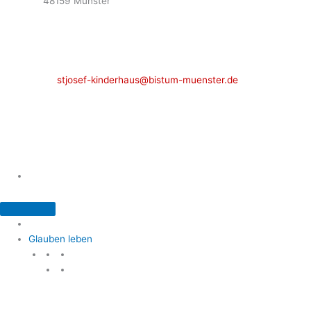
48159 Münster
Telefon: 02 51 / 21 40 00
Fax: 02 51 / 21 400 22
stjosef-kinderhaus@bistum-muenster.de
Öffnungszeiten
weitere Kontakte und Ansprechpartner
Glauben leben
Glauben leben