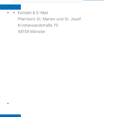
Kontakt & E-Mail
Pfarrbüro St. Marien und St. Josef
Kristiansandstraße 70
48159 Münster
Telefon: 02 51 / 21 40 00
Fax: 02 51 / 21 400 22
stjosef-kinderhaus@bistum-muenster.de
Öffnungszeiten
weitere Kontakte und Ansprechpartner