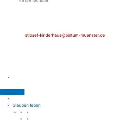
48159 Münster
Telefon: 02 51 / 21 40 00
Fax: 02 51 / 21 400 22
stjosef-kinderhaus@bistum-muenster.de
Öffnungszeiten
weitere Kontakte und Ansprechpartner
Glauben leben
Glauben leben