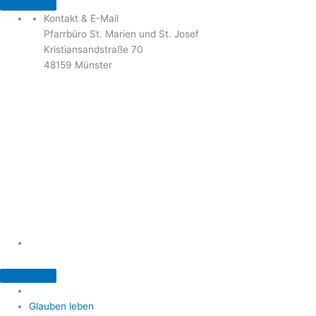
Kontakt & E-Mail
Pfarrbüro St. Marien und St. Josef
Kristiansandstraße 70
48159 Münster
Telefon: 02 51 / 21 40 00
Fax: 02 51 / 21 400 22
stjosef-kinderhaus@bistum-muenster.de
Öffnungszeiten
weitere Kontakte und Ansprechpartner
Glauben leben