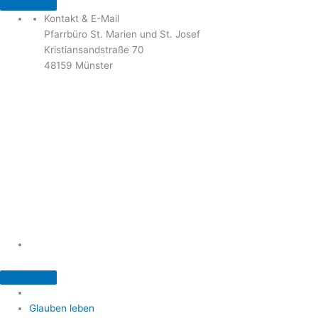
Kontakt & E-Mail
Pfarrbüro St. Marien und St. Josef
Kristiansandstraße 70
48159 Münster
Telefon: 02 51 / 21 40 00
Fax: 02 51 / 21 400 22
stjosef-kinderhaus@bistum-muenster.de
Öffnungszeiten
weitere Kontakte und Ansprechpartner
Glauben leben