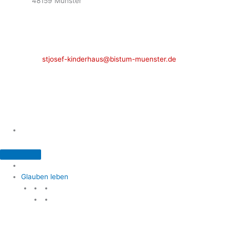
48159 Münster
Telefon: 02 51 / 21 40 00
Fax: 02 51 / 21 400 22
stjosef-kinderhaus@bistum-muenster.de
Öffnungszeiten
weitere Kontakte und Ansprechpartner
Glauben leben
Glauben leben