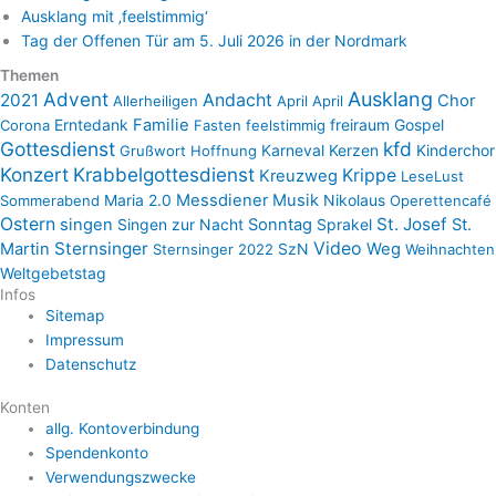
Ausklang mit ‚feelstimmig‘
Tag der Offenen Tür am 5. Juli 2026 in der Nordmark
Themen
Advent
Ausklang
2021
Andacht
Chor
Allerheiligen
April April
Erntedank
Familie
freiraum
Gospel
Corona
Fasten
feelstimmig
Gottesdienst
kfd
Karneval
Kerzen
Kinderchor
Grußwort
Hoffnung
Konzert
Krabbelgottesdienst
Krippe
Kreuzweg
LeseLust
Maria 2.0
Messdiener
Musik
Nikolaus
Sommerabend
Operettencafé
Ostern
St. Josef
singen
Singen zur Nacht
Sonntag
Sprakel
St.
Sternsinger
Video
Martin
SzN
Weg
Sternsinger 2022
Weihnachten
Weltgebetstag
Infos
Sitemap
Impressum
Datenschutz
Konten
allg. Kontoverbindung
Spendenkonto
Verwendungszwecke