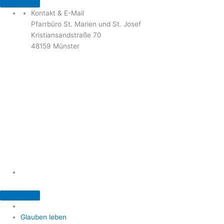
Kontakt & E-Mail
Pfarrbüro St. Marien und St. Josef
Kristiansandstraße 70
48159 Münster
Telefon: 02 51 / 21 40 00
Fax: 02 51 / 21 400 22
stjosef-kinderhaus@bistum-muenster.de
Öffnungszeiten
weitere Kontakte und Ansprechpartner
Glauben leben