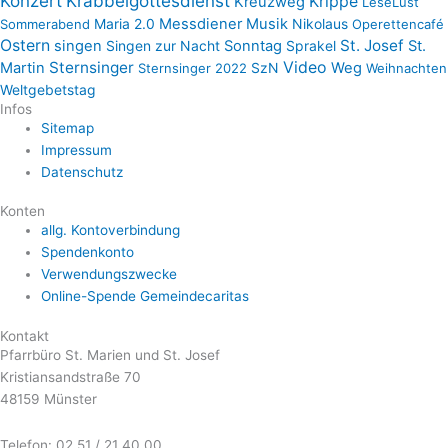
Konzert
Krabbelgottesdienst
Krippe
Kreuzweg
LeseLust
Maria 2.0
Messdiener
Musik
Nikolaus
Sommerabend
Operettencafé
Ostern
St. Josef
singen
Singen zur Nacht
Sonntag
Sprakel
St.
Sternsinger
Video
Martin
SzN
Weg
Sternsinger 2022
Weihnachten
Weltgebetstag
Infos
Sitemap
Impressum
Datenschutz
Konten
allg. Kontoverbindung
Spendenkonto
Verwendungszwecke
Online-Spende Gemeindecaritas
Kontakt
Pfarrbüro St. Marien und St. Josef
Kristiansandstraße 70
48159 Münster
Telefon: 02 51 / 21 40 00