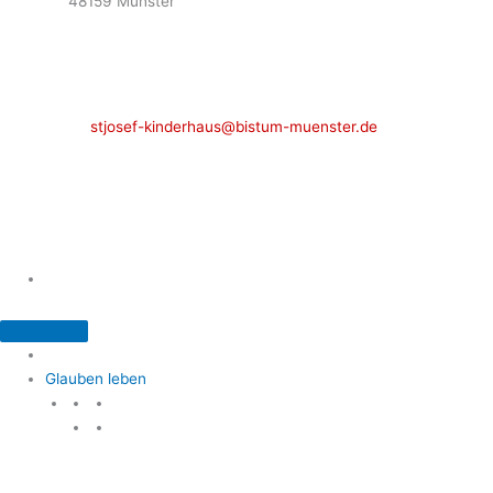
48159 Münster
Telefon: 02 51 / 21 40 00
Fax: 02 51 / 21 400 22
stjosef-kinderhaus@bistum-muenster.de
Öffnungszeiten
weitere Kontakte und Ansprechpartner
Glauben leben
Glauben leben