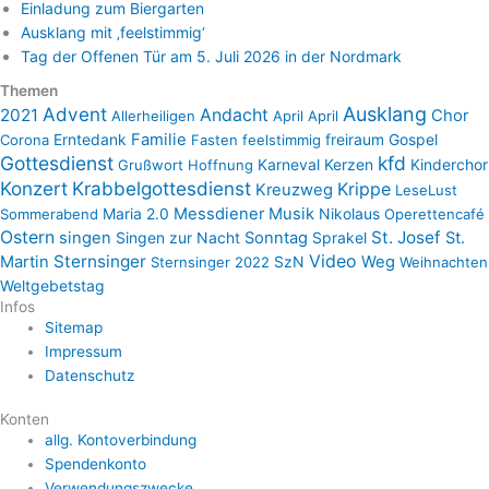
Einladung zum Biergarten
Ausklang mit ‚feelstimmig‘
Tag der Offenen Tür am 5. Juli 2026 in der Nordmark
Themen
Advent
Ausklang
2021
Andacht
Chor
Allerheiligen
April April
Erntedank
Familie
freiraum
Gospel
Corona
Fasten
feelstimmig
Gottesdienst
kfd
Karneval
Kerzen
Kinderchor
Grußwort
Hoffnung
Konzert
Krabbelgottesdienst
Krippe
Kreuzweg
LeseLust
Maria 2.0
Messdiener
Musik
Nikolaus
Sommerabend
Operettencafé
Ostern
St. Josef
singen
Singen zur Nacht
Sonntag
Sprakel
St.
Sternsinger
Video
Martin
SzN
Weg
Sternsinger 2022
Weihnachten
Weltgebetstag
Infos
Sitemap
Impressum
Datenschutz
Konten
allg. Kontoverbindung
Spendenkonto
Verwendungszwecke