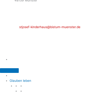
48159 Münster
Telefon: 02 51 / 21 40 00
Fax: 02 51 / 21 400 22
stjosef-kinderhaus@bistum-muenster.de
Öffnungszeiten
weitere Kontakte und Ansprechpartner
Glauben leben
Glauben leben