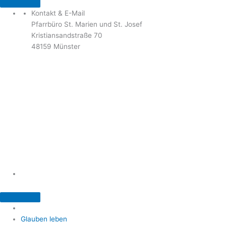
Kontakt & E-Mail
Pfarrbüro St. Marien und St. Josef
Kristiansandstraße 70
48159 Münster
Telefon: 02 51 / 21 40 00
Fax: 02 51 / 21 400 22
stjosef-kinderhaus@bistum-muenster.de
Öffnungszeiten
weitere Kontakte und Ansprechpartner
Glauben leben