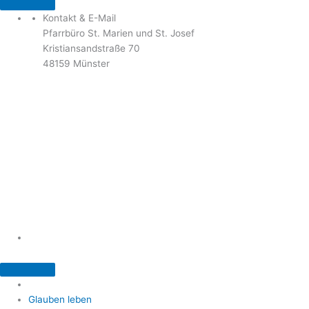
Kontakt & E-Mail
Pfarrbüro St. Marien und St. Josef
Kristiansandstraße 70
48159 Münster
Telefon: 02 51 / 21 40 00
Fax: 02 51 / 21 400 22
stjosef-kinderhaus@bistum-muenster.de
Öffnungszeiten
weitere Kontakte und Ansprechpartner
Glauben leben