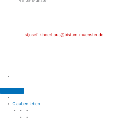
48159 Münster
Telefon: 02 51 / 21 40 00
Fax: 02 51 / 21 400 22
stjosef-kinderhaus@bistum-muenster.de
Öffnungszeiten
weitere Kontakte und Ansprechpartner
Glauben leben
Glauben leben