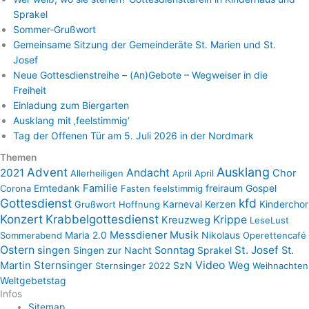
Sprakel
Sommer-Grußwort
Gemeinsame Sitzung der Gemeinderäte St. Marien und St.
Josef
Neue Gottesdienstreihe – (An)Gebote – Wegweiser in die
Freiheit
Einladung zum Biergarten
Ausklang mit ‚feelstimmig‘
Tag der Offenen Tür am 5. Juli 2026 in der Nordmark
Themen
Advent
Ausklang
2021
Andacht
Chor
Allerheiligen
April April
Erntedank
Familie
freiraum
Gospel
Corona
Fasten
feelstimmig
Gottesdienst
kfd
Karneval
Kerzen
Kinderchor
Grußwort
Hoffnung
Konzert
Krabbelgottesdienst
Krippe
Kreuzweg
LeseLust
Maria 2.0
Messdiener
Musik
Nikolaus
Sommerabend
Operettencafé
Ostern
St. Josef
singen
Singen zur Nacht
Sonntag
Sprakel
St.
Sternsinger
Video
Martin
SzN
Weg
Sternsinger 2022
Weihnachten
Weltgebetstag
Infos
Sitemap