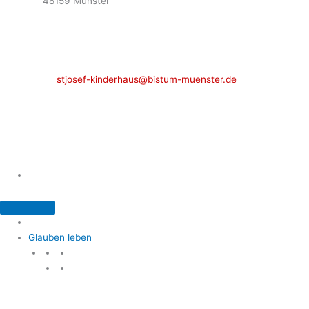
48159 Münster
Telefon: 02 51 / 21 40 00
Fax: 02 51 / 21 400 22
stjosef-kinderhaus@bistum-muenster.de
Öffnungszeiten
weitere Kontakte und Ansprechpartner
Glauben leben
Glauben leben