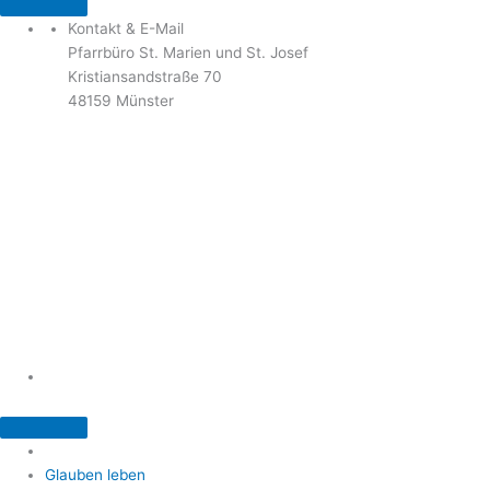
Kontakt & E-Mail
Pfarrbüro St. Marien und St. Josef
Kristiansandstraße 70
48159 Münster
Telefon: 02 51 / 21 40 00
Fax: 02 51 / 21 400 22
stjosef-kinderhaus@bistum-muenster.de
Öffnungszeiten
weitere Kontakte und Ansprechpartner
Glauben leben