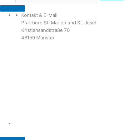
Kontakt & E-Mail
Pfarrbüro St. Marien und St. Josef
Kristiansandstraße 70
48159 Münster
Telefon: 02 51 / 21 40 00
Fax: 02 51 / 21 400 22
stjosef-kinderhaus@bistum-muenster.de
Öffnungszeiten
weitere Kontakte und Ansprechpartner