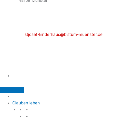
48159 Münster
Telefon: 02 51 / 21 40 00
Fax: 02 51 / 21 400 22
stjosef-kinderhaus@bistum-muenster.de
Öffnungszeiten
weitere Kontakte und Ansprechpartner
Glauben leben
Glauben leben