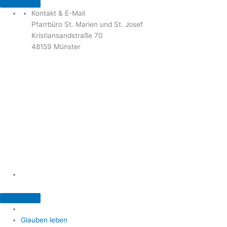
Kontakt & E-Mail
Pfarrbüro St. Marien und St. Josef
Kristiansandstraße 70
48159 Münster
Telefon: 02 51 / 21 40 00
Fax: 02 51 / 21 400 22
stjosef-kinderhaus@bistum-muenster.de
Öffnungszeiten
weitere Kontakte und Ansprechpartner
Glauben leben