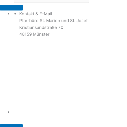
Kontakt & E-Mail
Pfarrbüro St. Marien und St. Josef
Kristiansandstraße 70
48159 Münster
Telefon: 02 51 / 21 40 00
Fax: 02 51 / 21 400 22
stjosef-kinderhaus@bistum-muenster.de
Öffnungszeiten
weitere Kontakte und Ansprechpartner