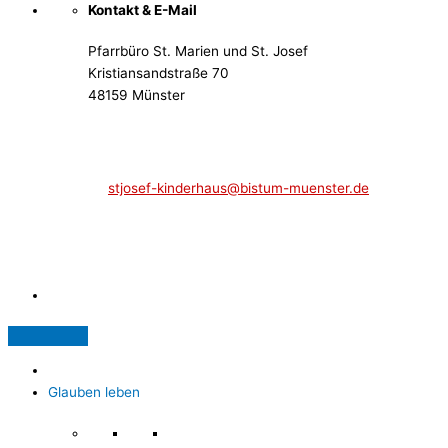
Kontakt & E-Mail
Pfarrbüro St. Marien und St. Josef
Kristiansandstraße 70
48159 Münster
Telefon: 02 51 / 21 40 00
Fax: 02 51 / 21 400 22
stjosef-kinderhaus@bistum-muenster.de
Öffnungszeiten
weitere Kontakte und Ansprechpartner
Glauben leben
Glauben leben