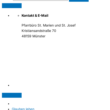
Kontakt & E-Mail
Pfarrbüro St. Marien und St. Josef
Kristiansandstraße 70
48159 Münster
Telefon: 02 51 / 21 40 00
Fax: 02 51 / 21 400 22
stjosef-kinderhaus@bistum-muenster.de
Öffnungszeiten
weitere Kontakte und Ansprechpartner
Glauben leben