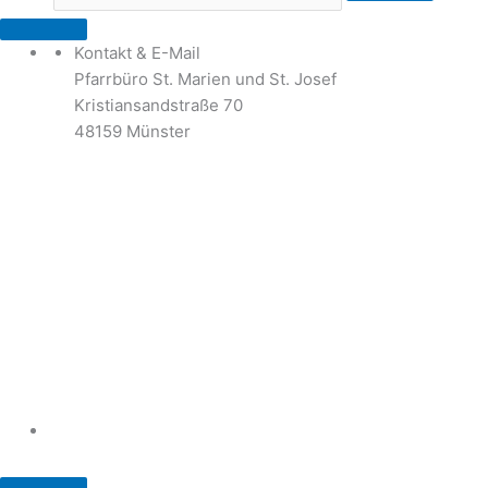
Kontakt & E-Mail
Pfarrbüro St. Marien und St. Josef
Kristiansandstraße 70
48159 Münster
Telefon: 02 51 / 21 40 00
Fax: 02 51 / 21 400 22
stjosef-kinderhaus@bistum-muenster.de
Öffnungszeiten
weitere Kontakte und Ansprechpartner