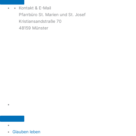
Kontakt & E-Mail
Pfarrbüro St. Marien und St. Josef
Kristiansandstraße 70
48159 Münster
Telefon: 02 51 / 21 40 00
Fax: 02 51 / 21 400 22
stjosef-kinderhaus@bistum-muenster.de
Öffnungszeiten
weitere Kontakte und Ansprechpartner
Glauben leben