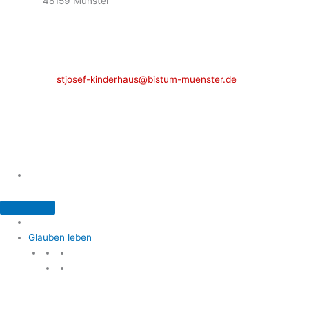
48159 Münster
Telefon: 02 51 / 21 40 00
Fax: 02 51 / 21 400 22
stjosef-kinderhaus@bistum-muenster.de
Öffnungszeiten
weitere Kontakte und Ansprechpartner
Glauben leben
Glauben leben