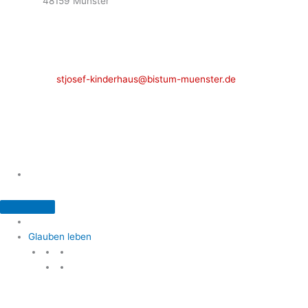
48159 Münster
Telefon: 02 51 / 21 40 00
Fax: 02 51 / 21 400 22
stjosef-kinderhaus@bistum-muenster.de
Öffnungszeiten
weitere Kontakte und Ansprechpartner
Glauben leben
Glauben leben