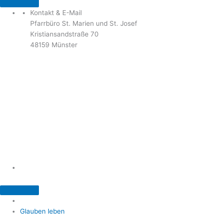
Kontakt & E-Mail
Pfarrbüro St. Marien und St. Josef
Kristiansandstraße 70
48159 Münster
Telefon: 02 51 / 21 40 00
Fax: 02 51 / 21 400 22
stjosef-kinderhaus@bistum-muenster.de
Öffnungszeiten
weitere Kontakte und Ansprechpartner
Glauben leben