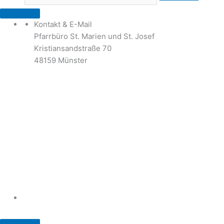
Kontakt & E-Mail
Pfarrbüro St. Marien und St. Josef
Kristiansandstraße 70
48159 Münster
Telefon: 02 51 / 21 40 00
Fax: 02 51 / 21 400 22
stjosef-kinderhaus@bistum-muenster.de
Öffnungszeiten
weitere Kontakte und Ansprechpartner