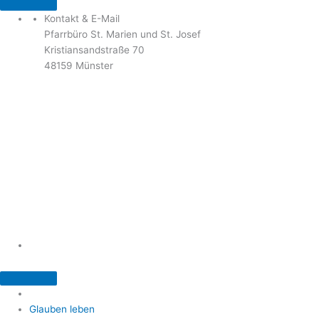
Kontakt & E-Mail
Pfarrbüro St. Marien und St. Josef
Kristiansandstraße 70
48159 Münster
Telefon: 02 51 / 21 40 00
Fax: 02 51 / 21 400 22
stjosef-kinderhaus@bistum-muenster.de
Öffnungszeiten
weitere Kontakte und Ansprechpartner
Glauben leben