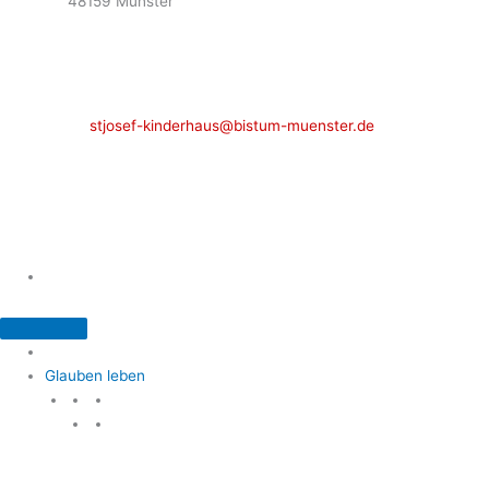
48159 Münster
Telefon: 02 51 / 21 40 00
Fax: 02 51 / 21 400 22
stjosef-kinderhaus@bistum-muenster.de
Öffnungszeiten
weitere Kontakte und Ansprechpartner
Glauben leben
Glauben leben