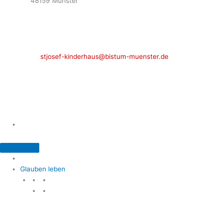
48159 Münster
Telefon: 02 51 / 21 40 00
Fax: 02 51 / 21 400 22
stjosef-kinderhaus@bistum-muenster.de
Öffnungszeiten
weitere Kontakte und Ansprechpartner
Glauben leben
Glauben leben