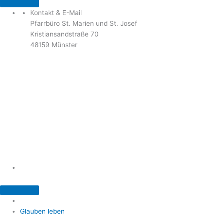
Kontakt & E-Mail
Pfarrbüro St. Marien und St. Josef
Kristiansandstraße 70
48159 Münster
Telefon: 02 51 / 21 40 00
Fax: 02 51 / 21 400 22
stjosef-kinderhaus@bistum-muenster.de
Öffnungszeiten
weitere Kontakte und Ansprechpartner
Glauben leben