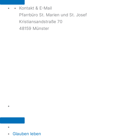
Kontakt & E-Mail
Pfarrbüro St. Marien und St. Josef
Kristiansandstraße 70
48159 Münster
Telefon: 02 51 / 21 40 00
Fax: 02 51 / 21 400 22
stjosef-kinderhaus@bistum-muenster.de
Öffnungszeiten
weitere Kontakte und Ansprechpartner
Glauben leben