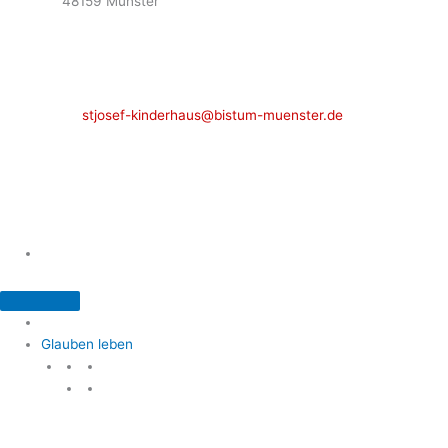
48159 Münster
Telefon: 02 51 / 21 40 00
Fax: 02 51 / 21 400 22
stjosef-kinderhaus@bistum-muenster.de
Öffnungszeiten
weitere Kontakte und Ansprechpartner
Glauben leben
Glauben leben