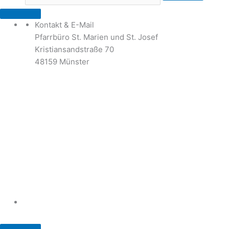
Kontakt & E-Mail
Pfarrbüro St. Marien und St. Josef
Kristiansandstraße 70
48159 Münster
Telefon: 02 51 / 21 40 00
Fax: 02 51 / 21 400 22
stjosef-kinderhaus@bistum-muenster.de
Öffnungszeiten
weitere Kontakte und Ansprechpartner