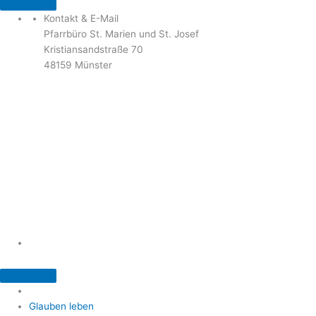
Kontakt & E-Mail
Pfarrbüro St. Marien und St. Josef
Kristiansandstraße 70
48159 Münster
Telefon: 02 51 / 21 40 00
Fax: 02 51 / 21 400 22
stjosef-kinderhaus@bistum-muenster.de
Öffnungszeiten
weitere Kontakte und Ansprechpartner
Glauben leben