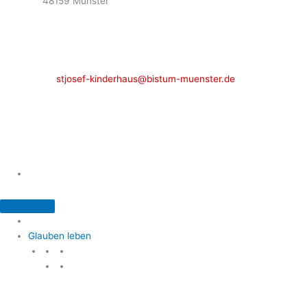
48159 Münster
Telefon: 02 51 / 21 40 00
Fax: 02 51 / 21 400 22
stjosef-kinderhaus@bistum-muenster.de
Öffnungszeiten
weitere Kontakte und Ansprechpartner
Glauben leben
Glauben leben